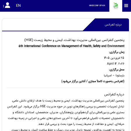
EN
MHSECONF-SPAIN
درباره کنفرانس
پنجمین کنفرانس بین‌المللی مدیریت بهداشت، ایمنی و محیط زیست (HSE)
5th International Conference on Management of Health, Safety and Environment
زمان برگزاری:
25 فروردین 1405
April 14. 2026
محل برگزاری:
بارسلونا – اسپانیا
(
کنفرانس به‌صورت کاملاً مجازی / آنلاین برگزار می‌شود
)
درباره کنفرانس
پنجمین کنفرانس بین‌المللی مدیریت بهداشت، ایمنی و محیط زیست با هدف ارتقای دانش علمی،
تبادل تجربیات تخصصی و بررسی راهکارهای نوین در حوزه مدیریت HSE برگزار می‌شود. این کنفرانس
بستری علمی و بین‌المللی برای گردهم‌آوردن پژوهشگران، مدیران، متخصصان، استادان دانشگاه و
دانشجویان تحصیلات تکمیلی فراهم می‌آورد تا آخرین دستاوردهای علمی و اجرایی در زمینه بهداشت
حرفه‌ای، ایمنی و حفاظت از محیط زیست را مورد بحث و بررسی قرار دهند.
با توجه به اهمیت روزافزون توسعه پایدار، مدیریت ریسک و حفظ سلامت انسان و محیط زیست،