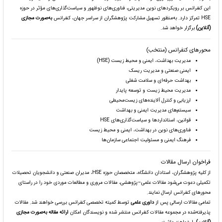
این کنفرانس بر رویکردهای نوین مدیریتی، فناوری‌های نوظهور و سیاست‌گذاری‌های مؤثر در حوزه
HSE تمرکز دارد. به‌منظور تسهیل مشارکت پژوهشگران از سراسر جهان، کنفرانس
به‌صورت مجازی
(آنلاین)
برگزار خواهد شد.
محورهای کنفرانس (منتخب)
مدیریت بهداشت، ایمنی و محیط زیست (HSE)
ایمنی صنعتی و مدیریت ریسک
بهداشت حرفه‌ای و سلامت شغلی
مدیریت محیط زیست و توسعه پایدار
ارزیابی و کنترل آلاینده‌های زیست‌محیطی
سیستم‌های مدیریت ایمنی و بهداشت
قوانین، استانداردها و سیاست‌گذاری‌های HSE
فناوری‌های نوین در بهداشت، ایمنی و محیط زیست
فرهنگ ایمنی و مسئولیت اجتماعی سازمان‌ها
فراخوان ارسال مقالات
از کلیه پژوهشگران، استادان دانشگاه، متخصصان حوزه HSE، مدیران صنعتی و دانشجویان تحصیلات
تکمیلی دعوت می‌شود مقالات علمی–پژوهشی، مقالات مروری و مطالعات موردی خود را در راستای
محورهای کنفرانس ارسال نمایند.
تمامی مقالات ارسالی پس از
داوری علمی
توسط کمیته تخصصی کنفرانس بررسی خواهند شد. مقالات
پذیرفته‌شده در مجموعه مقالات کنفرانس منتشر شده و نویسندگان امکان
ارائه مقاله به‌صورت مجازی