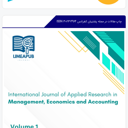
چاپ مقالات در مجله پشتیبان کنفرانس ISSN 3023-4964