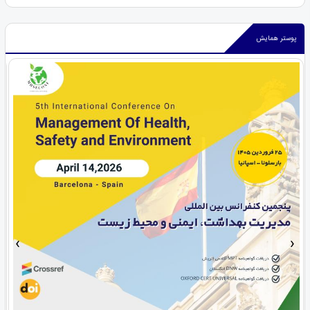
پوستر همایش
›
‹